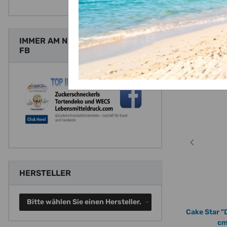
IMMER AM NEUESTEN STAND MIT
FB
HERSTELLER
Bitte wählen Sie einen Hersteller.
5
Hochzeit Mr. Mrs. Brautpaar gold Acryl Cake
Cake Star "
Topper Tortenstecker - ca. 14 x 10 cm
cm