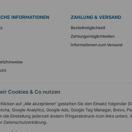
ICHE INFORMATIONEN
ZAHLUNG & VERSAND
tz
Bestellmöglichkeit
Zahlungsmöglichkeiten
Informationen zum Versand
setzhinweise
echt
Vertrag widerrufen
wir Cookies & Co nutzen
Klicken auf „Alle akzeptieren“ gestatten Sie den Einsatz folgender 
tcha, Google Analytics, Google Ads, Google Tag Manager, Brevo, P
* Alle Preise inkl. gesetzlicher USt., zzgl.
Versand
 die Einstellung jederzeit ändern (Fingerabdruck-Icon links unten). W
Service-Hotline +43-7758-30410
er
Datenschutzerklärung
.