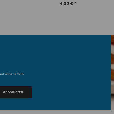
4,00 €
*
it widerruflich
Abonnieren