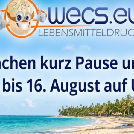
ibung
Bewertungen
n Sie die Geburtstagstorte für ein geliebtes Familienmitglied, Freunde
-Schriftzug in 3D Optik. Der Tortenaufsatz, den unter dem Schriftzug 
 Torte im Handumdrehen in einen feierlichen Augenschmaus.
ortenaufsatz aus Kunststoff lässt sich ganz einfach in gebackenen Te
iftzug an der Spitze Ihrer süßen Kreationen thront. Das Material läss
 Cake Topper auch für den nächsten Geburtstag wiederverwenden kön