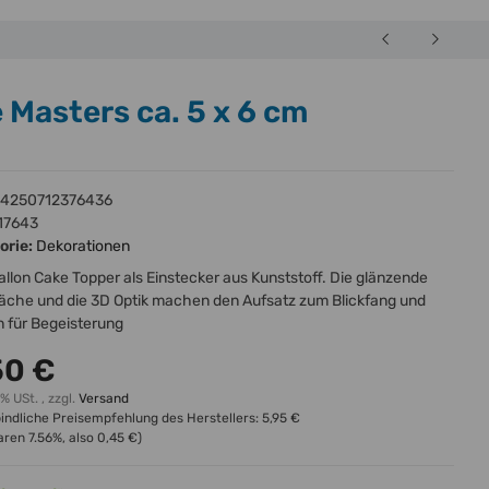
 Masters ca. 5 x 6 cm
4250712376436
17643
orie:
Dekorationen
allon Cake Topper als Einstecker aus Kunststoff. Die glänzende
läche und die 3D Optik machen den Aufsatz zum Blickfang und
 für Begeisterung
50 €
0% USt. , zzgl.
Versand
indliche Preisempfehlung des Herstellers
:
5,95 €
paren
7.56%
, also
0,45 €
)