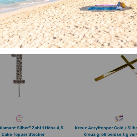
Ähnliche Arti
Diamant Silber" Zahl 1 Höhe 4,5
Kreuz Acryltopper Gold / Silbe
 Cake Topper Stecker
Kreuz groß beidseitig ve