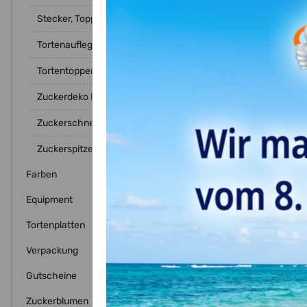
Stecker, Topper und Picks
Tortenaufleger - Ausdrucke
Beschre
Tortentopper
Zuckerdeko Diverse
Verziere
Birthday
Zuckerschneckerls Tierbabys
und jede
Zuckerspitze
Dieser T
der Schr
Farben
Sie den
Equipment
Tortenplatten
Verpackung
Gutscheine
Zuckerblumen