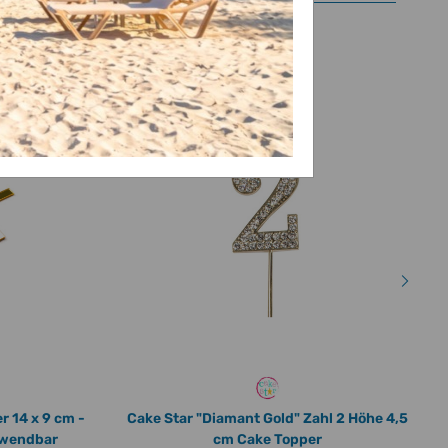
kel
r 14 x 9 cm -
Cake Star "Diamant Gold" Zahl 2 Höhe 4,5
rwendbar
cm Cake Topper