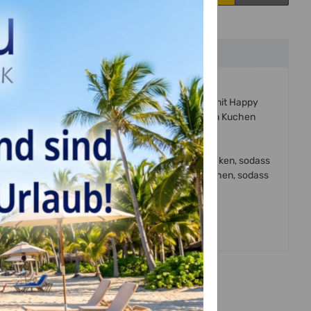
 oder Kollegen mit diesem prächtigem Cake Topper mit Happy
auch eine hübsche Schleife ziert, verwandelt jeden Kuchen
ig, Buttercreme oder durch eine Fondantdecke stecken, sodass
t sich nach dem Verzehr des Kuchens leicht abwaschen, sodass
nen.