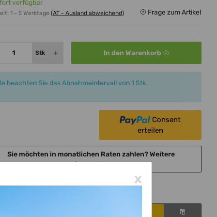
fort verfügbar
Frage zum Artikel
eit:
1 - 5 Werktage
(AT - Ausland abweichend)
In den Warenkorb
Stk
tte beachten Sie das Abnahmeintervall von 1 Stk.
Consent
erteilen
Sie möchten in monatlichen Raten zahlen?
Weitere
Informationen
x