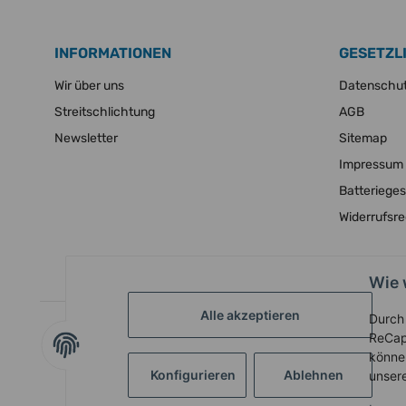
INFORMATIONEN
GESETZL
Wir über uns
Datenschu
Streitschlichtung
AGB
Newsletter
Sitemap
Impressum
Batteriege
Widerrufsr
Wie 
Alle akzeptieren
Durch 
ReCap
können
Konfigurieren
Ablehnen
unser