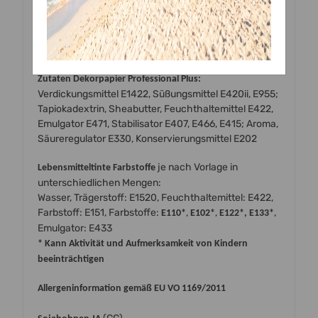
Sollten Sie Sonderwünsche oder Fragen haben …
nehmen sie doch bitte einfach mit uns Kontakt auf:
email: mwolf@wecs.eu
Tel. oder WhatsApp: +4369913702462 (ab 14:00 Uhr)
Zutaten Dekorpapier Professional Plus:
Verdickungsmittel E1422, Süßungsmittel E420ii, E955;
Tapiokadextrin, Sheabutter, Feuchthaltemittel E422,
Emulgator E471, Stabilisator E407, E466, E415; Aroma,
Säureregulator E330, Konservierungsmittel E202
je nach Vorlage in
Lebensmitteltinte Farbstoffe
unterschiedlichen Mengen:
Wasser, Trägerstoff: E1520, Feuchthaltemittel: E422,
Farbstoff: E151, Farbstoffe:
,
,
,
E110*
E102*
E122*, E133*
Emulgator: E433
* Kann Aktivität und Aufmerksamkeit von Kindern
beeinträchtigen
Allergeninformation gemäß EU VO 1169/2011