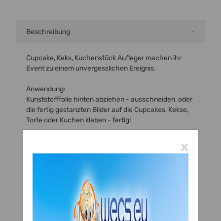
Beschreibung
Cupcake, Keks, Kuchenstück Aufleger machen ihr
Event zu einem unvergesslichen Ereignis.
Anwendung:
Kunststofffolie hinten abziehen - ausschneiden, oder
die fertig gestanzten Bilder auf die Cupcakes, Kekse,
Torte oder Kuchen kleben - fertig!
Falls sie eine sehr glatte Oberfläche auf ihren
x
Backstücken haben empfehlen wir Cake Gel oder
essbaren Kleber zum aufkleben.
Wir drucken die Keksaufleger auf dem gewünschten
Papier! Bitte einfach auswählen!
Achtung: Oblatenpapier - Wafer Paper ist nicht gut für