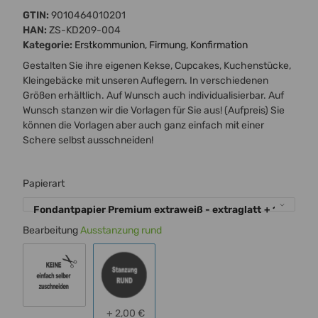
GTIN:
9010464010201
HAN:
ZS-KD209-004
Kategorie:
Erstkommunion, Firmung, Konfirmation
Gestalten Sie ihre eigenen Kekse, Cupcakes, Kuchenstücke,
Kleingebäcke mit unseren Auflegern. In verschiedenen
Größen erhältlich. Auf Wunsch auch individualisierbar. Auf
Wunsch stanzen wir die Vorlagen für Sie aus! (Aufpreis) Sie
können die Vorlagen aber auch ganz einfach mit einer
Schere selbst ausschneiden!
Papierart
Fondantpapier Premium extraweiß - extraglatt
+ 1,00 €
Bearbeitung
Ausstanzung rund
keine - einfach selber ausschneiden
Ausstanzung rund
+ 2,00 €