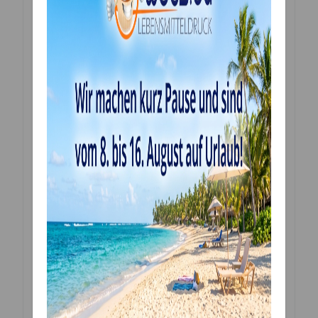
Cremen geeignet, da es sehr leicht aufweicht, sobald
es feucht wird!
Saracino Cake Paper ist rau was die Auflösung der
Bilder etwas beeinträchtigt.
Wenn Sie die Aufleger nicht selbst ausschneiden
wollen, klicken Sie auf Stanzservice und wir
übernehmen das für Sie!
Die essbaren Bilder werden mit einem für den
Lebensmitteldruck zertifizierten Drucker, mit
Lebensmitteltinte bedruckt und sind zu 100 % essbar.
Sie erhalten ein Bild, gedruckt in höchster Qualität
individuell und ganz frisch für Sie gefertigt.
Bitte die Folie vor dem Verwenden entfernen. Sie
können die Bilder ganz einfach mit einer Schere oder
einem Skalpell ausschneiden. Eine genaue Anleitung
liegt dem Produkt bei.