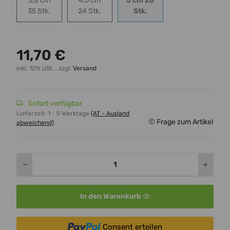
3,8 cm
4,5 cm
5 cm 20
3,8 cm 35 Stk.
4,5 cm 24 Stk.
5 cm 20 Stk.
35 Stk.
24 Stk.
Stk.
11,70 €
inkl. 10% USt. , zzgl.
Versand
Sofort verfügbar
Lieferzeit:
1 - 5 Werktage
(AT - Ausland
Frage zum Artikel
abweichend)
In den Warenkorb
Consent erteilen