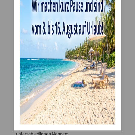
Sie erhalten ein Bild, gedruckt in höchster Qualität
individuell und ganz frisch für Sie gefertigt.
Bitte die Folie vor dem Verwenden entfernen. Sie
können die Bilder ganz einfach mit einer Schere oder
einem Skalpell ausschneiden. Eine genaue Anleitung
liegt dem Produkt bei.
Sollten Sie Sonderwünsche oder Fragen haben …
nehmen sie doch bitte einfach mit uns Kontakt auf:
email: mwolf@wecs.eu
Tel. oder WhatsApp: +4369913702462 (ab 14:00 Uhr)
Zutaten Dekorpapier Professional Plus:
Verdickungsmittel E1422, Süßungsmittel E420ii, E955;
Tapiokadextrin, Sheabutter, Feuchthaltemittel E422,
Emulgator E471, Stabilisator E407, E466, E415; Aroma,
Säureregulator E330, Konservierungsmittel E202
je nach Vorlage in
Lebensmitteltinte Farbstoffe
unterschiedlichen Mengen: