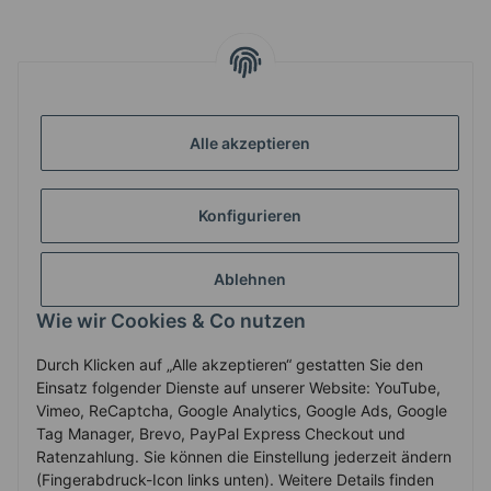
INFORMATIONEN
Alle akzeptieren
GESETZLICHE INFORMATIONEN
Konfigurieren
ZAHLUNG & VERSAND
Ablehnen
MEIN KONTO
Wie wir Cookies & Co nutzen
Durch Klicken auf „Alle akzeptieren“ gestatten Sie den
Vertrag widerrufen
Einsatz folgender Dienste auf unserer Website: YouTube,
Vimeo, ReCaptcha, Google Analytics, Google Ads, Google
Tag Manager, Brevo, PayPal Express Checkout und
Ratenzahlung. Sie können die Einstellung jederzeit ändern
* Alle Preise inkl. gesetzlicher USt., zzgl.
Versand
(Fingerabdruck-Icon links unten). Weitere Details finden
Service-Hotline +43-7758-30410