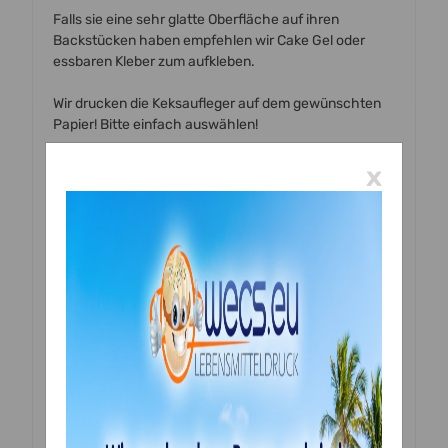
Falls sie eine sehr glatte Oberfläche auf ihren
Backstücken haben empfehlen wir Cake Gel oder
essbaren Kleber zum aufkleben.
Wir drucken die Keksaufleger auf dem gewünschten
Papier! Bitte einfach auswählen!
Achtung: Oblatenpapier - Wafer Paper ist nicht gut für
x
Cremen geeignet, da es sehr leicht aufweicht, sobald
es feucht wird!
Saracino Cake Paper ist rau was die Auflösung der
Bilder etwas beeinträchtigt.
Wenn Sie die Aufleger nicht selbst ausschneiden
wollen, klicken Sie auf Stanzservice und wir
übernehmen das für Sie!
Die essbaren Bilder werden mit einem für den
Lebensmitteldruck zertifizierten Drucker, mit
Lebensmitteltinte bedruckt und sind zu 100 % essbar.