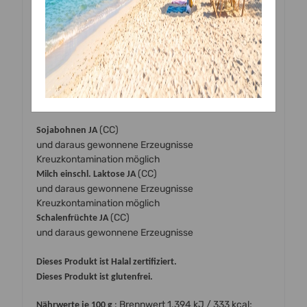
Wasser, Trägerstoff: E1520, Feuchthaltemittel: E422,
Farbstoff: E151, Farbstoffe:
,
,
,
E110*
E102*
E122*, E133*
Emulgator: E433
* Kann Aktivität und Aufmerksamkeit von Kindern
beeinträchtigen
Allergeninformation gemäß EU VO 1169/2011
(CC)
Sojabohnen JA
und daraus gewonnene Erzeugnisse
Kreuzkontamination möglich
(CC)
Milch einschl. Laktose JA
und daraus gewonnene Erzeugnisse
Kreuzkontamination möglich
(CC)
Schalenfrüchte JA
und daraus gewonnene Erzeugnisse
Dieses Produkt ist Halal zertifiziert.
Dieses Produkt ist glutenfrei.
: Brennwert 1.394 kJ / 333 kcal;
Nährwerte je 100 g