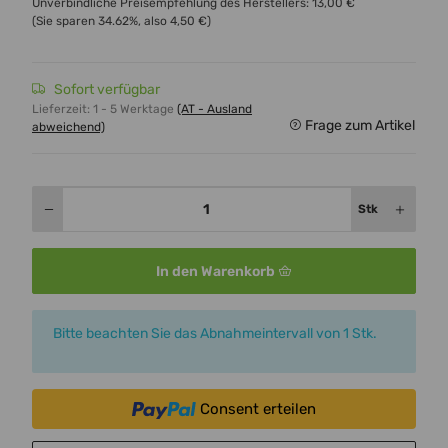
Unverbindliche Preisempfehlung des Herstellers
:
13,00 €
(Sie sparen
34.62%
, also
4,50 €
)
Sofort verfügbar
Lieferzeit:
1 - 5 Werktage
(AT - Ausland
Frage zum Artikel
abweichend)
Stk
In den Warenkorb
x
Bitte beachten Sie das Abnahmeintervall von 1 Stk.
Consent erteilen