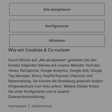
GESETZLICHE INFORMATIONEN
Alle akzeptieren
Konfigurieren
ZAHLUNG & VERSAND
Ablehnen
MEIN KONTO
Wie wir Cookies & Co nutzen
Durch Klicken auf „Alle akzeptieren“ gestatten Sie den
Vertrag widerrufen
Einsatz folgender Dienste auf unserer Website: YouTube,
Vimeo, ReCaptcha, Google Analytics, Google Ads, Google
Tag Manager, Brevo, PayPal Express Checkout und
Ratenzahlung. Sie können die Einstellung jederzeit ändern
* Alle Preise inkl. gesetzlicher USt., zzgl.
Versand
(Fingerabdruck-Icon links unten). Weitere Details finden
Service-Hotline +43-7758-30410
Sie unter
Konfigurieren
und in unserer
Datenschutzerklärung
.
© 2010-2025 WECS.EU
•
Besucherzähler: 2906356
•
Powered by
Impressum
|
Datenschutz
JTL-Shop
•
JTL Template mit
von Templatix