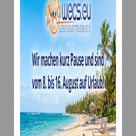
Sie erhalten ein Bild, gedruckt in höchster Qualität
individuell und ganz frisch für Sie gefertigt.
Bitte die Folie vor dem Verwenden entfernen. Sie
können die Bilder ganz einfach mit einer Schere oder
einem Skalpell ausschneiden. Eine genaue Anleitung
liegt dem Produkt bei.
Sollten Sie Sonderwünsche oder Fragen haben …
nehmen sie doch bitte einfach mit uns Kontakt auf:
email: mwolf@wecs.eu
Tel. oder WhatsApp: +4369913702462 (ab 14:00 Uhr)
Zutaten:
Verdickungsmittel E1422, Süßungsmittel E420ii, E955;
Tapiokadextrin, Sheabutter, Feuchthaltemittel E422,
Emulgator E471, Stabilisator E407, E466, E415; Aroma,
Säureregulator E330, Konservierungsmittel E202
Lebensmitteltinte Farbstoffe je nach Vorlage in
unterschiedlichen Mengen: