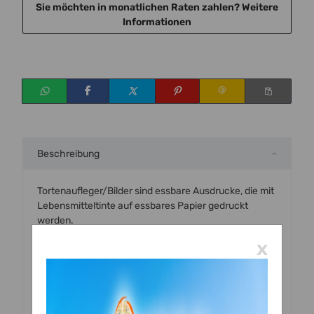
Sie möchten in monatlichen Raten zahlen?
Weitere
Informationen
Beschreibung
Tortenaufleger/Bilder sind essbare Ausdrucke, die mit
Lebensmitteltinte auf essbares Papier gedruckt
werden.
Wir drucken auf professionellem Qualitätspapier
x
(Dekorpapier Plus Professional)
Die essbaren Bilder werden mit einem für den
Lebensmitteldruck zertifizierten Drucker, mit
Lebensmitteltinte bedruckt und sind zu 100 % essbar.