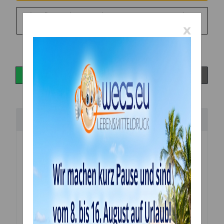
Sie möchten in monatlichen Raten zahlen?
Weitere
x
Informationen
Beschreibung
Handgefertigte
Torten Topper
aus
Holz (Birke)
zum
Dekorieren von Torten und Kuchen.
Alle unsere Topper werden mit einem hochmodernen
Laser mit viel Liebe zum Detail von uns
vor Ort handgefertigt.
Holz ist ein Naturprodukt, weshalb jedes angefertigte