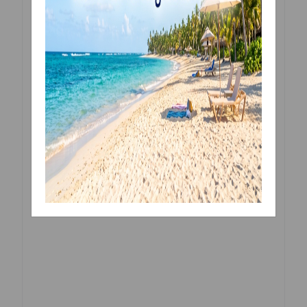
Stück eine einzigartige Maserung aufweist.
Jeder Cake Topper wird so zu einem Unikat!
Material:
heimische Sperrholz Birke 3mm
Maße:
Größe Ring von 12 bis 20 cm
Wenn Sie eine andere Größe, oder Sonderwünsche
möchten, nehmen sie doch bitte einfach mit unserem
Kundenservice unter 0043 699 13702462 (zwischen
14:00 und 18:00 Uhr) Kontakt auf.
Stielhöhe: variiert je nach Größe des Toppers