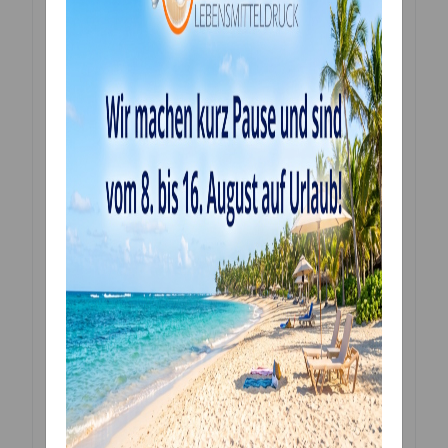
Cremen geeignet, da es sehr leicht aufweicht, sobald
es feucht wird!
Saracino Cake Paper ist rau was die Auflösung der
Bilder etwas beeinträchtigt.
Wenn Sie die Aufleger nicht selbst ausschneiden
wollen, klicken Sie auf Stanzservice und wir
übernehmen das für Sie!
Die essbaren Bilder werden mit einem für den
Lebensmitteldruck zertifizierten Drucker, mit
Lebensmitteltinte bedruckt und sind zu 100 % essbar.
Sie erhalten ein Bild, gedruckt in höchster Qualität
individuell und ganz frisch für Sie gefertigt.
Bitte die Folie vor dem Verwenden entfernen. Sie
können die Bilder ganz einfach mit einer Schere oder
einem Skalpell ausschneiden. Eine genaue Anleitung
liegt dem Produkt bei.