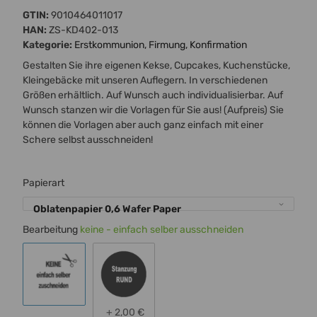
GTIN:
9010464011017
HAN:
ZS-KD402-013
Kategorie:
Erstkommunion, Firmung, Konfirmation
Gestalten Sie ihre eigenen Kekse, Cupcakes, Kuchenstücke,
Kleingebäcke mit unseren Auflegern. In verschiedenen
Größen erhältlich. Auf Wunsch auch individualisierbar. Auf
Wunsch stanzen wir die Vorlagen für Sie aus! (Aufpreis) Sie
können die Vorlagen aber auch ganz einfach mit einer
Schere selbst ausschneiden!
Papierart
Oblatenpapier 0,6 Wafer Paper
Bearbeitung
keine - einfach selber ausschneiden
keine - einfach selber ausschneiden
Ausstanzung rund
+ 2,00 €