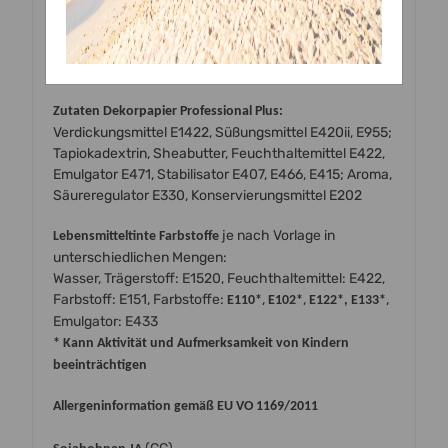
Sollten Sie Sonderwünsche oder Fragen haben …
nehmen sie doch bitte einfach mit uns Kontakt auf:
email: mwolf@wecs.eu
Tel. oder WhatsApp: +4369913702462 (ab 14:00 Uhr)
Zutaten Dekorpapier Professional Plus:
Verdickungsmittel E1422, Süßungsmittel E420ii, E955;
Tapiokadextrin, Sheabutter, Feuchthaltemittel E422,
Emulgator E471, Stabilisator E407, E466, E415; Aroma,
Säureregulator E330, Konservierungsmittel E202
je nach Vorlage in
Lebensmitteltinte Farbstoffe
unterschiedlichen Mengen:
Wasser, Trägerstoff: E1520, Feuchthaltemittel: E422,
Farbstoff: E151, Farbstoffe:
,
,
,
E110*
E102*
E122*, E133*
Emulgator: E433
* Kann Aktivität und Aufmerksamkeit von Kindern
beeinträchtigen
Allergeninformation gemäß EU VO 1169/2011