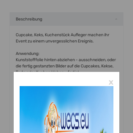
Beschreibung
Cupcake, Keks, Kuchenstück Aufleger machen ihr
Event zu einem unvergesslichen Ereignis.
Anwendung:
Kunststofffolie hinten abziehen - ausschneiden, oder
die fertig gestanzten Bilder auf die Cupcakes, Kekse,
Torte oder Kuchen kleben - fertig!
x
Falls sie eine sehr glatte Oberfläche auf ihren
Backstücken haben empfehlen wir Cake Gel oder
essbaren Kleber zum aufkleben.
Wir drucken die Keksaufleger auf dem gewünschten
Papier! Bitte einfach auswählen!
Achtung: Oblatenpapier - Wafer Paper ist nicht gut für