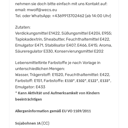
nehmen sie doch bitte einfach mit uns Kontakt auf:
email: mwolf@wecs.eu
Tel. oder WhatsApp: +4369913702462 (ab 14:00 Uhr)
Zutaten:
Verdickungsmittel E1422, Süßungsmittel E420ii, E955;
Tapiokadextrin, Sheabutter, Feuchthaltemittel E422,
Emulgator E471, Stabilisator E407, E466, E415; Aroma,
Säureregulator E330, Konservierungsmittel E202
Lebensmitteltinte Farbstoffe je nach Vorlage in
unterschiedlichen Mengen:
Wasser, Trägerstoff: E1520, Feuchthaltemittel: E422,
Farbstoff: E151, Farbstoffe:
,
,
,
E110*
E102*
E122*, E133*
Emulgator: E433
* Kann Aktivität und Aufmerksamkeit von Kindern
beeinträchtigen
Allergeninformation gemäß EU VO 1169/2011
(CC)
Sojabohnen JA